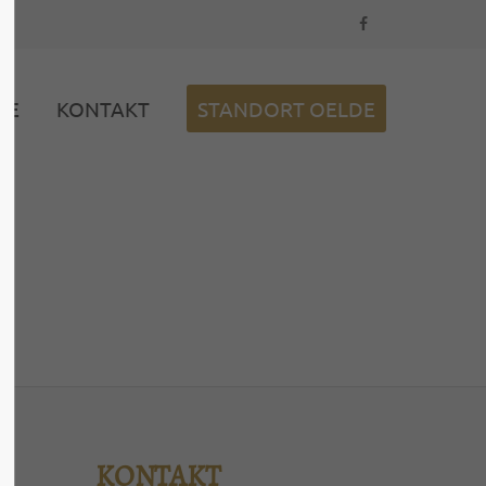
ABOUT US
SE
KONTAKT
STANDORT OELDE
Lorem ipsum dolor sit amet,
consectetuer adipiscing elit.
Aenean commodo ligula eget
dolor. Aenean massa. Cum sociis
natoque penatibus et magnis
dis parturient montes, nascetur
arung
ridiculus mus. Donec quam felis,
ultricies nec.
KONTAKT