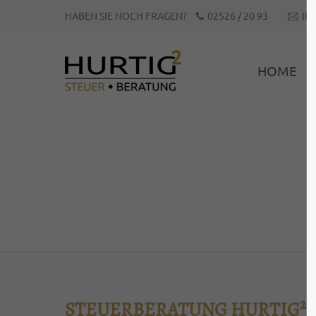
HABEN SIE NOCH FRAGEN?
02526 / 20 93
IN
LOGIN
SUP
HOME
Benutzername
Lorem 
2
Passwort
We off
Anmelden
custo
Mon - 
Register
|
Lost your password?
+1)
STEUERBERATUNG HURTIG²