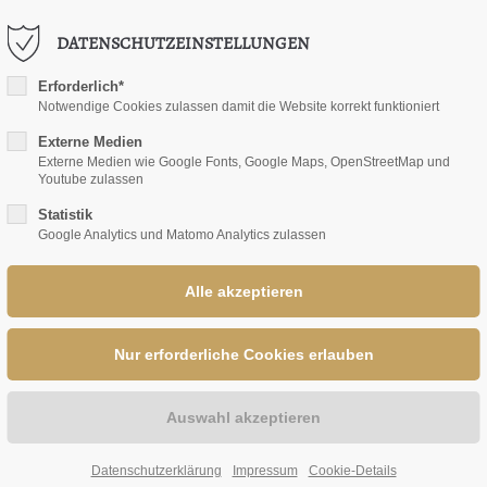
FO@STB-HURTIG2.DE
DATENSCHUTZEINSTELLUNGEN
PORT
BÜROZEITEN
Erforderlich*
HURTIG
KOMPETENZEN
LOHNSTEUERKLAS
Notwendige Cookies zulassen damit die Website korrekt funktioniert
ipsum dolor sit amet:
Montag – Donnerstag
Externe Medien
08:00-17:00 Uhr
Externe Medien wie Google Fonts, Google Maps, OpenStreetMap und
Youtube zulassen
Freitag
4h
Statistik
08:00-13:00 Uhr
Google Analytics und Matomo Analytics zulassen
/ 365days
Termine außerhalb der
Bürozeiten nach Vereinb
er support for our
mers
Fri 8:00am - 5:00pm
(GMT
Steuerberatung Hurtig²
Kühl 2
48324 Sendenhorst
BÜROZEITEN
Datenschutzerklärung
Impressum
Cookie-Details