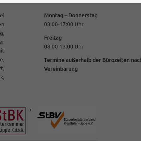
02526 2093
ei
Montag – Donnerstag
info@stb-hurtig2.de
n
08:00-17:00 Uhr
g,
Freitag
er
08:00-13:00 Uhr
it
e,
Termine außerhalb der Bürozeiten nac
t,
Vereinbarung
k,