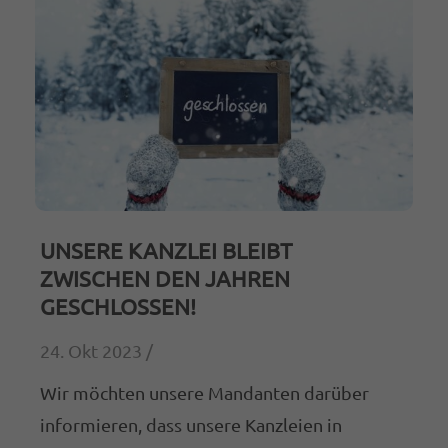
Termine außerhalb der Bürozeiten nach
Vereinbarung
Steuerberatung Hurtig²
Kühl 2
48324 Sendenhorst
02526 2093
UNSERE KANZLEI BLEIBT
info@stb-hurtig2.de
ZWISCHEN DEN JAHREN
ABOUT US
GESCHLOSSEN!
Lorem ipsum dolor sit amet, consectetuer
24. Okt 2023 /
adipiscing elit.
Wir möchten unsere Mandanten darüber
Aenean commodo ligula eget dolor. Aenean
informieren, dass unsere Kanzleien in
massa. Cum sociis natoque penatibus et